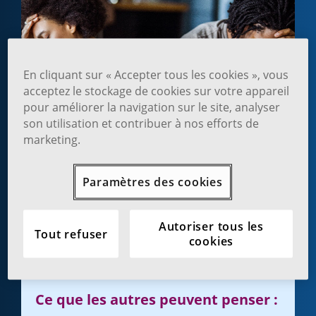
En cliquant sur « Accepter tous les cookies », vous
acceptez le stockage de cookies sur votre appareil
pour améliorer la navigation sur le site, analyser
son utilisation et contribuer à nos efforts de
marketing.
Paramètres des cookies
Ce qu’il dit :
Autoriser tous les
Tout refuser
cookies
Il passe une mauvaise période et doit se
ressaisir pour en sortir.
Ce que les autres peuvent penser :